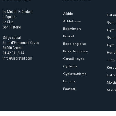
Le Mot du Président
Aikido
Futsa
L'Equipe
Athletisme
Le Club
Gym. 
Son Histoire
Badminton
Gym. 
Basket
Gym.
Siège social
5 rue d'Estienne d'Orves
Boxe anglaise
Gym. 
94000 Créteil
Boxe francaise
Handb
01 42 07 15 74
info@uscreteil.com
Canoë kayak
Judo
Cyclisme
Kara
Cyclotourisme
Lutte
Escrime
Multi
Football
Muscu