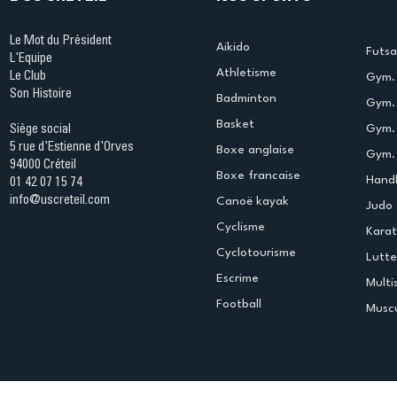
Le Mot du Président
Aikido
Futsa
L'Equipe
Athletisme
Le Club
Gym. 
Son Histoire
Badminton
Gym. 
Basket
Gym.
Siège social
5 rue d'Estienne d'Orves
Boxe anglaise
Gym. 
94000 Créteil
Boxe francaise
Handb
01 42 07 15 74
info@uscreteil.com
Canoë kayak
Judo
Cyclisme
Kara
Cyclotourisme
Lutte
Escrime
Multi
Football
Muscu