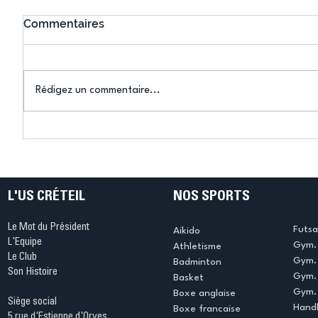
Commentaires
Rédigez un commentaire...
Connaissez-vous le Dark
L’US Crét
Ping ? Quand le tennis de
termine 
table s'illumine à Créteil !
beauté !
L'US CRÉTEIL
NOS SPORTS
Le Mot du Président
Futsa
Aikido
L'Equipe
Gym. 
Athletisme
Le Club
Gym. 
Badminton
Son Histoire
Gym.
Basket
Gym. 
Boxe anglaise
Siège social
Handb
Boxe francaise
5 rue d'Estienne d'Orves