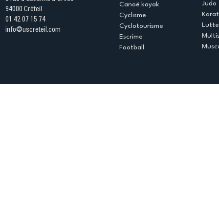
Judo
Canoë kayak
94000 Créteil
Kara
Cyclisme
01 42 07 15 74
Lutte
Cyclotourisme
info@uscreteil.com
Multi
Escrime
Muscu
Football
Espace club
Offres d'emploi