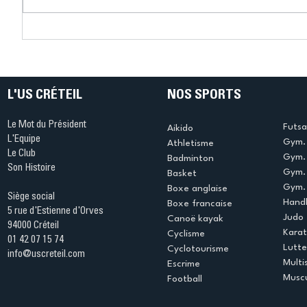
Connaissez-vous le Dark
L’US Crét
Ping ? Quand le tennis de
termine 
table s'illumine à Créteil !
beauté !
L'US CRÉTEIL
NOS SPORTS
Le Mot du Président
Futsa
Aikido
L'Equipe
Gym. 
Athletisme
Le Club
Gym. 
Badminton
Son Histoire
Gym.
Basket
Gym. 
Boxe anglaise
Siège social
Handb
Boxe francaise
5 rue d'Estienne d'Orves
Judo
Canoë kayak
94000 Créteil
Kara
Cyclisme
01 42 07 15 74
Lutte
Cyclotourisme
info@uscreteil.com
Multi
Escrime
Muscu
Football