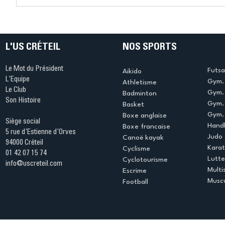
Ping ? Quand le tennis de
termine 
table s'illumine à Créteil !
beauté !
L'US CRÉTEIL
NOS SPORTS
Le Mot du Président
Futsa
Aikido
L'Equipe
Gym. 
Athletisme
Le Club
Gym. 
Badminton
Son Histoire
Gym.
Basket
Gym. 
Boxe anglaise
Siège social
Handb
Boxe francaise
5 rue d'Estienne d'Orves
Judo
Canoë kayak
94000 Créteil
Kara
Cyclisme
01 42 07 15 74
Lutte
Cyclotourisme
info@uscreteil.com
Multi
Escrime
Muscu
Football