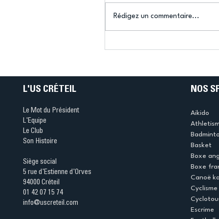
Rédigez un commentaire...
Connaissez-vous le Dar
Ping ? Quand le tennis d
table s'illumine à Créteil 
L'US CRÉTEIL
NOS S
Le Mot du Président
Aikido
L'Equipe
Athletis
Le Club
Badmint
Son Histoire
Basket
Boxe ang
Siège social
Boxe fra
5 rue d'Estienne d'Orves
Canoë k
94000 Créteil
Cyclisme
01 42 07 15 74
Cyclotou
info@uscreteil.com
Escrime