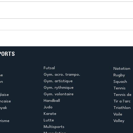
k
L’US Créteil Tir à l’Arc
e
termine la saison en
!
beauté !
PORTS
Futsal
Natation
Gym. acro. trampo.
me
Rugby
Gym. artistique
on
Squash
Gym. rythmique
Tennis
Gym. volontaire
laise
Tennis de 
Handball
ncaise
Tir a l'arc
Judo
ayak
Triathlon
Karate
Voile
Lutte
risme
Volley
Multisports