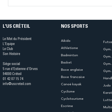
Connaissez-vous le Dark
L’US Crét
Ping ? Quand le tennis de
termine 
table s'illumine à Créteil !
beauté !
L'US CRÉTEIL
NOS SPORTS
Le Mot du Président
Aikido
Futsa
L'Equipe
Athletisme
Le Club
Gym. 
Son Histoire
Badminton
Gym. 
Basket
Gym.
Siège social
5 rue d'Estienne d'Orves
Boxe anglaise
Gym. 
94000 Créteil
Boxe francaise
Handb
01 42 07 15 74
info@uscreteil.com
Canoë kayak
Judo
Cyclisme
Kara
Cyclotourisme
Lutte
Escrime
Multi