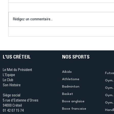
Rédigez un commentaire...
Connaissez-vous le Dark
L’US Crét
Ping ? Quand le tennis de
termine 
table s'illumine à Créteil !
beauté !
L'US CRÉTEIL
NOS SPORTS
Le Mot du Président
Aikido
Futsa
L'Equipe
Athletisme
Le Club
Gym. 
Son Histoire
Badminton
Gym. 
Basket
Gym.
Siège social
5 rue d'Estienne d'Orves
Boxe anglaise
Gym. 
94000 Créteil
Boxe francaise
Handb
01 42 07 15 74