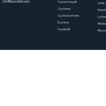
info@uscreteil.com
Canoë kayak
Judo
Cyclisme
Kara
Cyclotourisme
Lutte
Escrime
Multi
Football
Muscu
Espace club
Offres d'emploi