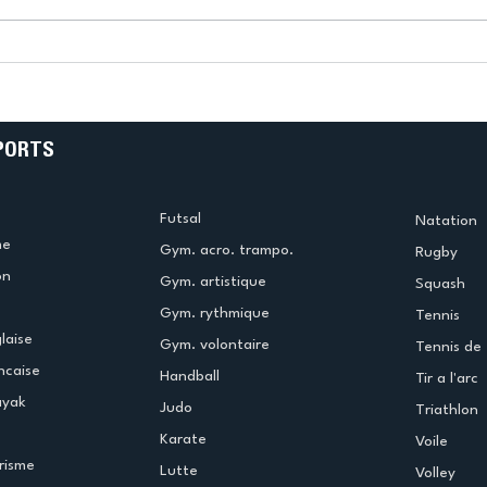
k
L’US Créteil Tir à l’Arc
e
termine la saison en
!
beauté !
PORTS
Futsal
Natation
me
Gym. acro. trampo.
Rugby
on
Gym. artistique
Squash
Gym. rythmique
Tennis
laise
Gym. volontaire
Tennis de 
ncaise
Handball
Tir a l'arc
ayak
Judo
Triathlon
Karate
Voile
risme
Lutte
Volley