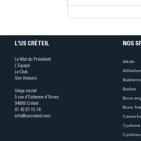
Connaissez-vous le Dar
Ping ? Quand le tennis d
table s'illumine à Créteil 
L'US CRÉTEIL
NOS S
Le Mot du Président
Aikido
L'Equipe
Athletis
Le Club
Son Histoire
Badmint
Basket
Siège social
5 rue d'Estienne d'Orves
Boxe ang
94000 Créteil
Boxe fra
01 42 07 15 74
info@uscreteil.com
Canoë k
Cyclisme
Cyclotou