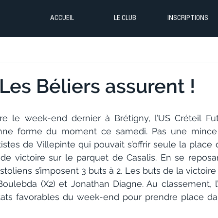
ACCUEIL
LE CLUB
INSCRIPTIONS
 Les Béliers assurent !
ire le week-end dernier à Brétigny, l’US Créteil Fut
nne forme du moment ce samedi. Pas une mince af
istes de Villepinte qui pouvait s’offrir seule la place 
de victoire sur le parquet de Casalis. En se reposan
istoliens s’imposent 3 buts à 2. Les buts de la victoire
Boulebda (X2) et Jonathan Diagne. Au classement, l’U
ltats favorables du week-end pour prendre place dans