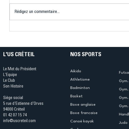
Rédigez un commentaire...
Connaissez-vous le Dark
L’US Crét
Ping ? Quand le tennis de
termine 
table s'illumine à Créteil !
beauté !
L'US CRÉTEIL
NOS SPORTS
Le Mot du Président
Aikido
Futsa
L'Equipe
Athletisme
Le Club
Gym. 
Son Histoire
Badminton
Gym. 
Basket
Gym.
Siège social
5 rue d'Estienne d'Orves
Boxe anglaise
Gym. 
94000 Créteil
Boxe francaise
Handb
01 42 07 15 74
info@uscreteil.com
Canoë kayak
Judo