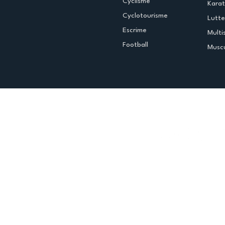
Cyclisme
Kara
Cyclotourisme
Lutte
Escrime
Multi
Football
Muscu
Espace club
Offres d'emploi