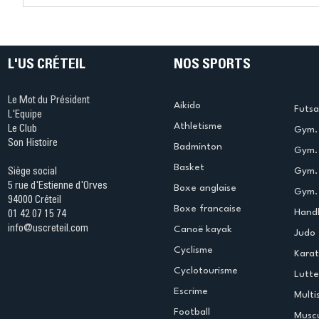
Ping ? Quand le tennis de
termine 
table s'illumine à Créteil !
beauté !
L'US CRÉTEIL
NOS SPORTS
Le Mot du Président
Aikido
Futsa
L'Equipe
Athletisme
Le Club
Gym. 
Son Histoire
Badminton
Gym. 
Basket
Gym.
Siège social
5 rue d'Estienne d'Orves
Boxe anglaise
Gym. 
94000 Créteil
Boxe francaise
Handb
01 42 07 15 74
info@uscreteil.com
Canoë kayak
Judo
Cyclisme
Kara
Cyclotourisme
Lutte
Escrime
Multi
Football
Muscu