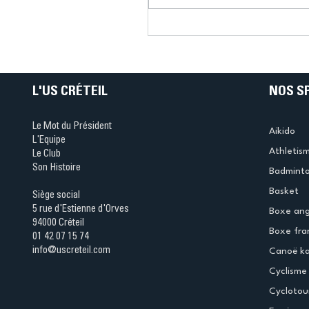
Connaissez-vous le Dar
Ping ? Quand le tennis d
table s'illumine à Créteil 
L'US CRÉTEIL
NOS S
Le Mot du Président
Aikido
L'Equipe
Athletis
Le Club
Son Histoire
Badmint
Basket
Siège social
5 rue d'Estienne d'Orves
Boxe ang
94000 Créteil
Boxe fra
01 42 07 15 74
info@uscreteil.com
Canoë k
Cyclisme
Cyclotou