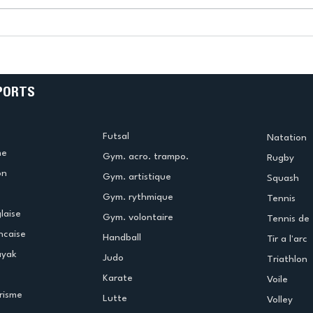
k
L’US Créteil Tir à l’Arc
e
termine la saison en
!
beauté !
PORTS
Futsal
Natation
me
Gym. acro. trampo.
Rugby
on
Gym. artistique
Squash
Gym. rythmique
Tennis
laise
Gym. volontaire
Tennis de 
ncaise
Handball
Tir a l'arc
ayak
Judo
Triathlon
Karate
Voile
risme
Lutte
Volley