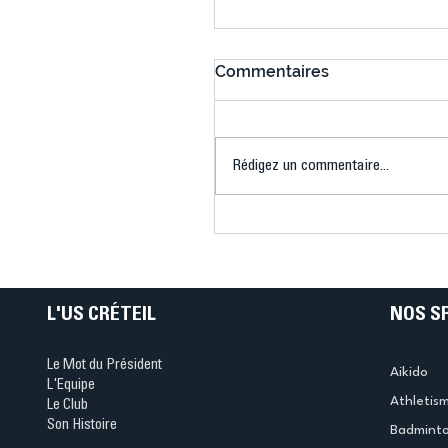
Commentaires
Rédigez un commentaire...
Connaissez-vous le Dar
Ping ? Quand le tennis d
table s'illumine à Créteil 
L'US CRÉTEIL
NOS S
Le Mot du Président
Aikido
L'Equipe
Athletis
Le Club
Son Histoire
Badmint