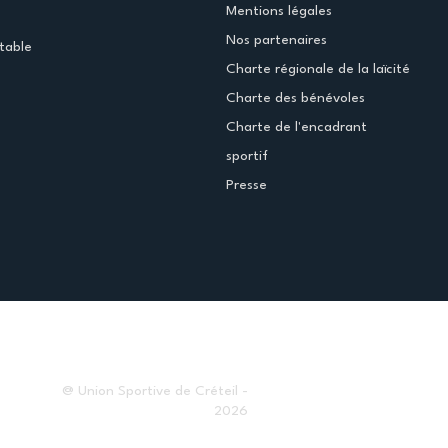
Mentions légales
Nos partenaires
table
Charte régionale de la laïcité
Charte des bénévoles
Charte de l'encadrant
sportif
Presse
@ Union Sportive de Créteil -
2026