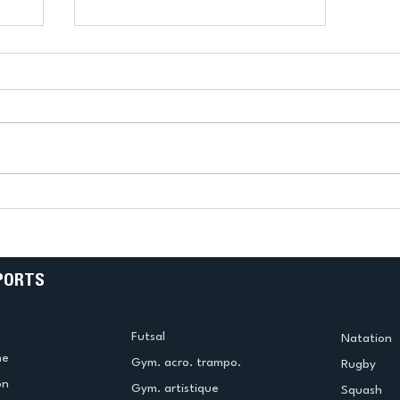
k
L’US Créteil Tir à l’Arc
e
termine la saison en
!
beauté !
PORTS
Futsal
Natation
me
Gym. acro. trampo.
Rugby
on
Gym. artistique
Squash