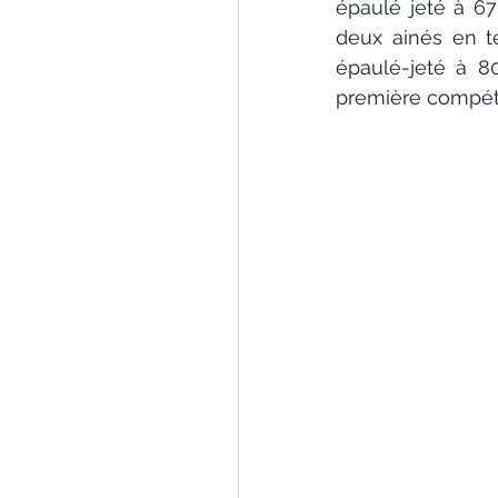
épaulé jeté à 67
deux ainés en t
épaulé-jeté à 80
première compéti