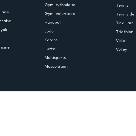
Gym. rythmique
Tennis
laise
Gym. volontaire
Tennis de 
ncaise
Handball
Tir a l'arc
ayak
Judo
Triathlon
Karate
Voile
risme
Lutte
Volley
Multisports
Musculation