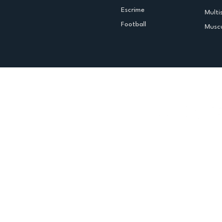
Escrime
Multi
Football
Muscu
Espace club
Offres d'emploi