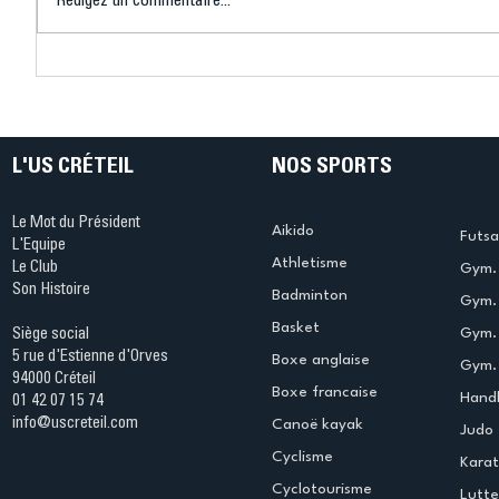
Rédigez un commentaire...
Connaissez-vous le Dark
L’US Crét
Ping ? Quand le tennis de
termine 
table s'illumine à Créteil !
beauté !
L'US CRÉTEIL
NOS SPORTS
Le Mot du Président
Aikido
Futsa
L'Equipe
Athletisme
Le Club
Gym. 
Son Histoire
Badminton
Gym. 
Basket
Gym.
Siège social
5 rue d'Estienne d'Orves
Boxe anglaise
Gym. 
94000 Créteil
Boxe francaise
Handb
01 42 07 15 74
info@uscreteil.com
Canoë kayak
Judo
Cyclisme
Kara
Cyclotourisme
Lutte