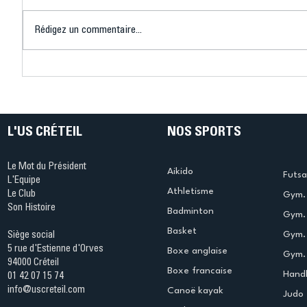
Rédigez un commentaire...
Connaissez-vous le Dark
L’US Crét
Ping ? Quand le tennis de
termine 
table s'illumine à Créteil !
beauté !
L'US CRÉTEIL
NOS SPORTS
Le Mot du Président
Aikido
Futsa
L'Equipe
Athletisme
Le Club
Gym. 
Son Histoire
Badminton
Gym. 
Basket
Gym.
Siège social
5 rue d'Estienne d'Orves
Boxe anglaise
Gym. 
94000 Créteil
Boxe francaise
Handb
01 42 07 15 74
info@uscreteil.com
Canoë kayak
Judo