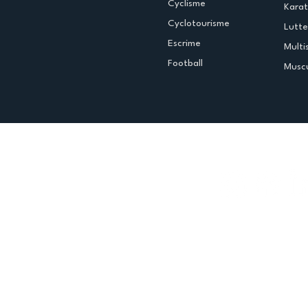
Cyclisme
Kara
Cyclotourisme
Lutte
Escrime
Multi
Football
Muscu
Espace club
Offres d'emploi