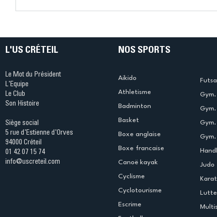
Connaissez-vous le Dark
L’US Crét
Ping ? Quand le tennis de
termine 
table s'illumine à Créteil !
beauté !
L'US CRÉTEIL
NOS SPORTS
Le Mot du Président
Aikido
Futsa
L'Equipe
Athletisme
Le Club
Gym. 
Son Histoire
Badminton
Gym. 
Basket
Gym.
Siège social
5 rue d'Estienne d'Orves
Boxe anglaise
Gym. 
94000 Créteil
Boxe francaise
Handb
01 42 07 15 74
info@uscreteil.com
Canoë kayak
Judo
Cyclisme
Kara
Cyclotourisme
Lutte
Escrime
Multi