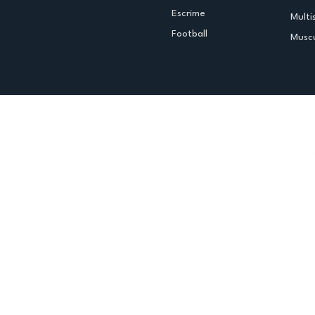
Escrime
Multi
Football
Muscu
Espace club
Offres d'emploi