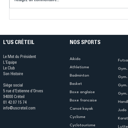
Rédigez un commentaire...
Connaissez-vous le Dark
L’US Crét
Ping ? Quand le tennis de
termine 
table s'illumine à Créteil !
beauté !
L'US CRÉTEIL
NOS SPORTS
Le Mot du Président
Aikido
Futsa
L'Equipe
Athletisme
Le Club
Gym. 
Son Histoire
Badminton
Gym. 
Basket
Gym.
Siège social
5 rue d'Estienne d'Orves
Boxe anglaise
Gym. 
94000 Créteil
Boxe francaise
Handb
01 42 07 15 74
info@uscreteil.com
Canoë kayak
Judo
Cyclisme
Kara
Cyclotourisme
Lutte