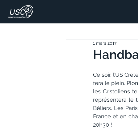
1 mars 2017
Handball
Ce soir, l’US Cré
fera le plein. P
les Cristoliens t
représentera le t
Béliers. Les Par
France et en cha
20h30 !