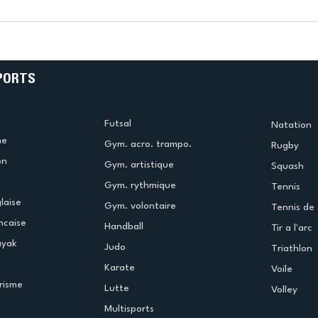
k
L’US Créteil Tir à l’Arc
e
termine la saison en
!
beauté !
PORTS
Futsal
Natation
me
Gym. acro. trampo.
Rugby
on
Gym. artistique
Squash
Gym. rythmique
Tennis
laise
Gym. volontaire
Tennis de 
ncaise
Handball
Tir a l'arc
ayak
Judo
Triathlon
Karate
Voile
risme
Lutte
Volley
Multisports