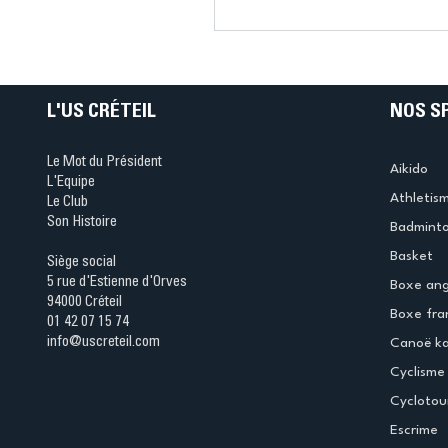
Connaissez-vous le Dar
Ping ? Quand le tennis d
table s'illumine à Créteil 
L'US CRÉTEIL
NOS S
Le Mot du Président
Aikido
L'Equipe
Athletis
Le Club
Son Histoire
Badmint
Basket
Siège social
5 rue d'Estienne d'Orves
Boxe ang
94000 Créteil
Boxe fra
01 42 07 15 74
info@uscreteil.com
Canoë k
Cyclisme
Cyclotou
Escrime