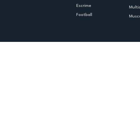
Escrime
Multi
Football
Muscu
Espace club
Offres d'emploi