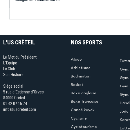
Connaissez-vous le Dark
L’US Crét
Ping ? Quand le tennis de
termine 
table s'illumine à Créteil !
beauté !
L'US CRÉTEIL
NOS SPORTS
Le Mot du Président
Aikido
Futsa
L'Equipe
Athletisme
Le Club
Gym. 
Son Histoire
Badminton
Gym. 
Basket
Gym.
Siège social
5 rue d'Estienne d'Orves
Boxe anglaise
Gym. 
94000 Créteil
Boxe francaise
Handb
01 42 07 15 74
info@uscreteil.com
Canoë kayak
Judo
Cyclisme
Kara
Cyclotourisme
Lutte