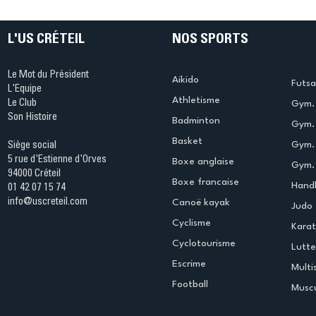
table s'illumine à Créteil !
beauté !
L'US CRÉTEIL
NOS SPORTS
Le Mot du Président
Aikido
Futsa
L'Equipe
Athletisme
Le Club
Gym. 
Son Histoire
Badminton
Gym. 
Basket
Gym.
Siège social
5 rue d'Estienne d'Orves
Boxe anglaise
Gym. 
94000 Créteil
Boxe francaise
Handb
01 42 07 15 74
info@uscreteil.com
Canoë kayak
Judo
Cyclisme
Kara
Cyclotourisme
Lutte
Escrime
Multi
Football
Muscu