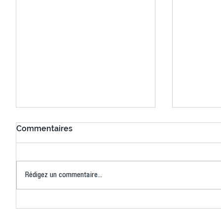
Commentaires
Rédigez un commentaire...
Connaissez-vous le Dark
L’US Crét
Ping ? Quand le tennis de
termine 