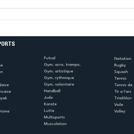
k
L’US Créteil Tir à l’Arc
e
termine la saison en
!
beauté !
PORTS
Futsal
Natation
Gym. acro. trampo.
me
Rugby
Gym. artistique
on
Squash
Gym. rythmique
Tennis
Gym. volontaire
laise
Tennis de 
Handball
ncaise
Tir a l'arc
Judo
ayak
Triathlon
Karate
Voile
Lutte
risme
Volley
Multisports
Musculation