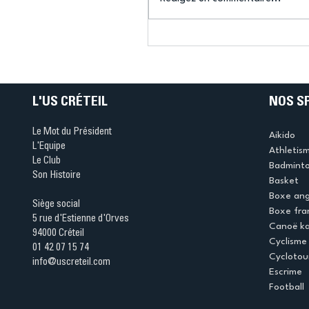
Connaissez-vous le Dar
Ping ? Quand le tennis d
table s'illumine à Créteil 
L'US CRÉTEIL
NOS S
Le Mot du Président
Aikido
L'Equipe
Athletis
Le Club
Badmint
Son Histoire
Basket
Boxe ang
Siège social
Boxe fra
5 rue d'Estienne d'Orves
Canoë k
94000 Créteil
Cyclisme
01 42 07 15 74
Cyclotou
info@uscreteil.com
Escrime
Football