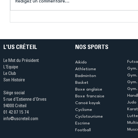
Rédigez un commentaire...
Connaissez-vous le Dark
L’US Crét
Ping ? Quand le tennis de
termine 
table s'illumine à Créteil !
beauté !
L'US CRÉTEIL
NOS SPORTS
Le Mot du Président
Futsa
Aikido
L'Equipe
Gym. 
Athletisme
Le Club
Gym. 
Badminton
Son Histoire
Gym.
Basket
Gym. 
Boxe anglaise
Siège social
Handb
Boxe francaise
5 rue d'Estienne d'Orves
Judo
Canoë kayak
94000 Créteil
Kara
Cyclisme
01 42 07 15 74
Lutte
Cyclotourisme
info@uscreteil.com
Multi
Escrime
Muscu
Football