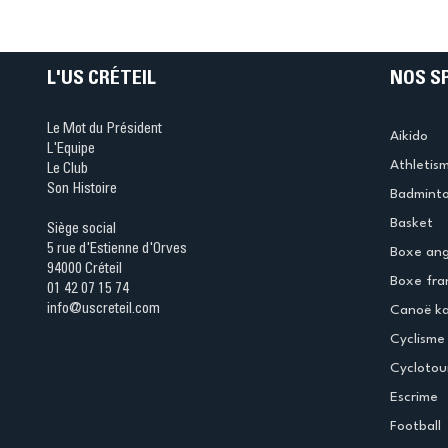
Ping ? Quand le tennis d
table s'illumine à Créteil 
L'US CRÉTEIL
NOS S
Le Mot du Président
Aikido
L'Equipe
Athletis
Le Club
Son Histoire
Badmint
Basket
Siège social
5 rue d'Estienne d'Orves
Boxe ang
94000 Créteil
Boxe fra
01 42 07 15 74
info@uscreteil.com
Canoë k
Cyclisme
Cyclotou
Escrime
Football