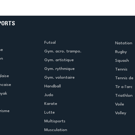
e
termine la saison en
!
beauté !
PORTS
Futsal
Natation
me
Gym. acro. trampo.
Rugby
on
Gym. artistique
Squash
Gym. rythmique
Tennis
laise
Gym. volontaire
Tennis de 
ncaise
Handball
Tir a l'arc
ayak
Judo
Triathlon
Karate
Voile
risme
Lutte
Volley
Multisports
Musculation