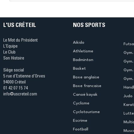
Ping ? Quand le tennis de
termine 
table s'illumine à Créteil !
beauté !
L'US CRÉTEIL
NOS SPORTS
Le Mot du Président
Aikido
Futsa
L'Equipe
Athletisme
Le Club
Gym. 
Son Histoire
Badminton
Gym. 
Basket
Gym.
Siège social
5 rue d'Estienne d'Orves
Boxe anglaise
Gym. 
94000 Créteil
Boxe francaise
Handb
01 42 07 15 74
info@uscreteil.com
Canoë kayak
Judo
Cyclisme
Kara
Cyclotourisme
Lutte
Escrime
Multi
Football
Muscu