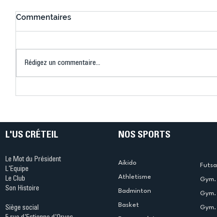
Commentaires
Rédigez un commentaire...
Connaissez-vous le Dark
L’US Crét
Ping ? Quand le tennis de
termine 
table s'illumine à Créteil !
beauté !
L'US CRÉTEIL
NOS SPORTS
Le Mot du Président
Aikido
Futsa
L'Equipe
Athletisme
Le Club
Gym. 
Son Histoire
Badminton
Gym. 
Basket
Gym.
Siège social