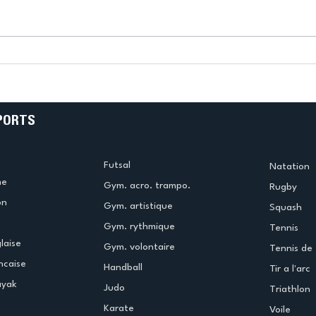
k
L’US Créteil Tir à l’Arc
e
termine la saison en
!
beauté !
PORTS
Futsal
Natation
me
Gym. acro. trampo.
Rugby
on
Gym. artistique
Squash
Gym. rythmique
Tennis
laise
Gym. volontaire
Tennis de 
ncaise
Handball
Tir a l'arc
ayak
Judo
Triathlon
Karate
Voile