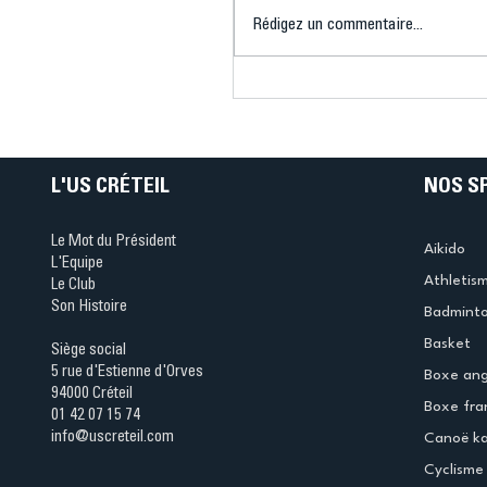
Rédigez un commentaire...
Connaissez-vous le Dar
Ping ? Quand le tennis d
table s'illumine à Créteil 
L'US CRÉTEIL
NOS S
Le Mot du Président
Aikido
L'Equipe
Athletis
Le Club
Son Histoire
Badmint
Basket
Siège social
5 rue d'Estienne d'Orves
Boxe ang
94000 Créteil
Boxe fra
01 42 07 15 74
info@uscreteil.com
Canoë k
Cyclisme