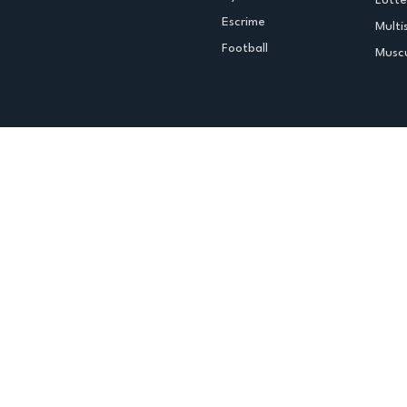
Escrime
Multi
Football
Muscu
Espace club
Offres d'emploi