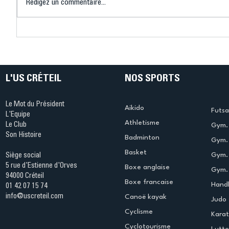
Rédigez un commentaire...
Connaissez-vous le Dark
L’US Crét
Ping ? Quand le tennis de
termine 
table s'illumine à Créteil !
beauté !
L'US CRÉTEIL
NOS SPORTS
Le Mot du Président
Aikido
Futsa
L'Equipe
Athletisme
Le Club
Gym. 
Son Histoire
Badminton
Gym. 
Basket
Gym.
Siège social
5 rue d'Estienne d'Orves
Boxe anglaise
Gym. 
94000 Créteil
Boxe francaise
Handb
01 42 07 15 74
info@uscreteil.com
Canoë kayak
Judo
Cyclisme
Kara
Cyclotourisme
Lutte