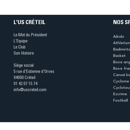
Ping ? Quand le tennis d
table s'illumine à Créteil 
L'US CRÉTEIL
NOS S
Le Mot du Président
Aikido
L'Equipe
Athletis
Le Club
Badmint
Son Histoire
Basket
Boxe ang
Siège social
Boxe fra
5 rue d'Estienne d'Orves
Canoë k
94000 Créteil
Cyclisme
01 42 07 15 74
Cyclotou
info@uscreteil.com
Escrime
Football
Espace club