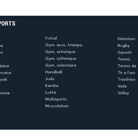
e
termine la saison en
!
beauté !
PORTS
Futsal
Natation
Gym. acro. trampo.
me
Rugby
Gym. artistique
on
Squash
Gym. rythmique
Tennis
Gym. volontaire
laise
Tennis de 
Handball
ncaise
Tir a l'arc
Judo
ayak
Triathlon
Karate
Voile
Lutte
risme
Volley
Multisports
Musculation