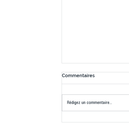
Commentaires
Rédigez un commentaire...
Connaissez-vous le Dar
Ping ? Quand le tennis d