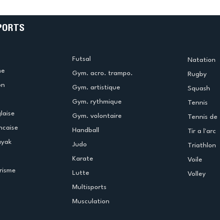
!
beauté !
PORTS
Futsal
Natation
me
Gym. acro. trampo.
Rugby
on
Gym. artistique
Squash
Gym. rythmique
Tennis
laise
Gym. volontaire
Tennis de 
ncaise
Handball
Tir a l'arc
ayak
Judo
Triathlon
Karate
Voile
risme
Lutte
Volley
Multisports
Musculation