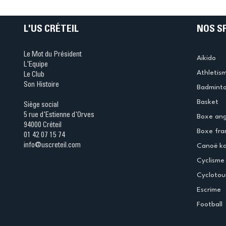
table s'illumine à Créteil 
L'US CRÉTEIL
NOS S
Le Mot du Président
Aikido
L'Equipe
Athletis
Le Club
Son Histoire
Badmint
Basket
Siège social
5 rue d'Estienne d'Orves
Boxe ang
94000 Créteil
Boxe fra
01 42 07 15 74
info@uscreteil.com
Canoë k
Cyclisme
Cyclotou
Escrime
Football