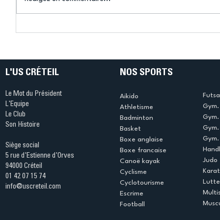
Connaissez-vous le Dark
L’US Crét
Ping ? Quand le tennis de
termine 
table s'illumine à Créteil !
beauté !
L'US CRÉTEIL
NOS SPORTS
Le Mot du Président
Futsa
Aikido
L'Equipe
Gym. 
Athletisme
Le Club
Gym. 
Badminton
Son Histoire
Gym.
Basket
Gym. 
Boxe anglaise
Siège social
Handb
Boxe francaise
5 rue d'Estienne d'Orves
Judo
Canoë kayak
94000 Créteil
Kara
Cyclisme
01 42 07 15 74
Lutte
Cyclotourisme
info@uscreteil.com
Multi
Escrime
Muscu
Football