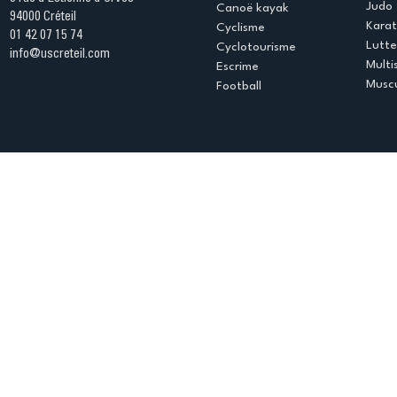
Judo
Canoë kayak
94000 Créteil
Kara
Cyclisme
01 42 07 15 74
Lutte
Cyclotourisme
info@uscreteil.com
Multi
Escrime
Muscu
Football
Espace club
Offres d'emploi