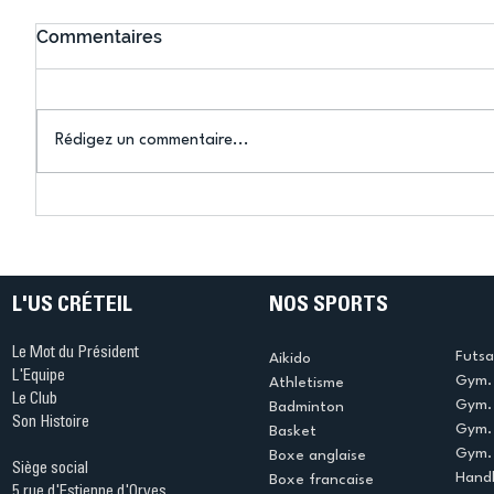
Commentaires
Rédigez un commentaire...
Connaissez-vous le Dark
L’US Crét
Ping ? Quand le tennis de
termine 
table s'illumine à Créteil !
beauté !
L'US CRÉTEIL
NOS SPORTS
Le Mot du Président
Futsa
Aikido
L'Equipe
Gym. 
Athletisme
Le Club
Gym. 
Badminton
Son Histoire
Gym.
Basket
Gym. 
Boxe anglaise
Siège social
Handb
Boxe francaise
5 rue d'Estienne d'Orves