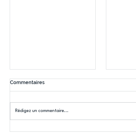
Commentaires
Rédigez un commentaire...
Connaissez-vous le Dark
L’US Crét
Ping ? Quand le tennis de
termine 