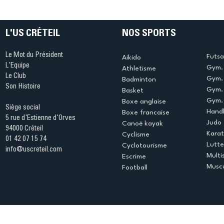
table s'illumine à Créteil !
beauté !
L'US CRÉTEIL
NOS SPORTS
Le Mot du Président
Futsa
Aikido
L'Equipe
Gym. 
Athletisme
Le Club
Gym. 
Badminton
Son Histoire
Gym.
Basket
Gym. 
Boxe anglaise
Siège social
Handb
Boxe francaise
5 rue d'Estienne d'Orves
Judo
Canoë kayak
94000 Créteil
Kara
Cyclisme
01 42 07 15 74
Lutte
Cyclotourisme
info@uscreteil.com
Multi
Escrime
Muscu
Football
Espace club