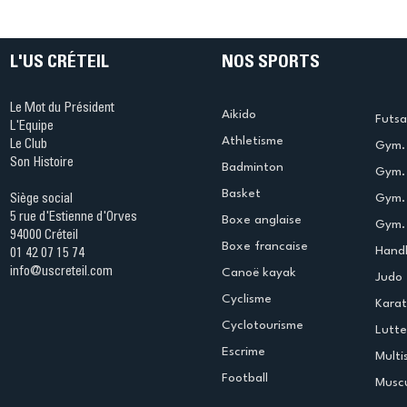
table s'illumine à Créteil !
beauté !
L'US CRÉTEIL
NOS SPORTS
Le Mot du Président
Aikido
Futsa
L'Equipe
Athletisme
Le Club
Gym. 
Son Histoire
Badminton
Gym. 
Basket
Gym.
Siège social
5 rue d'Estienne d'Orves
Boxe anglaise
Gym. 
94000 Créteil
Boxe francaise
Handb
01 42 07 15 74
info@uscreteil.com
Canoë kayak
Judo
Cyclisme
Kara
Cyclotourisme
Lutte
Escrime
Multi
Football
Muscu