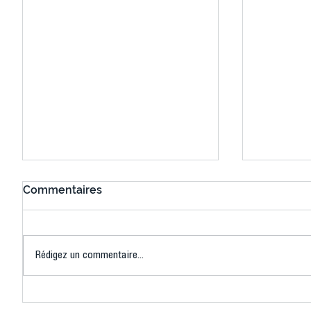
Commentaires
Rédigez un commentaire...
Connaissez-vous le Dark
L’US Crét
Ping ? Quand le tennis de
termine 