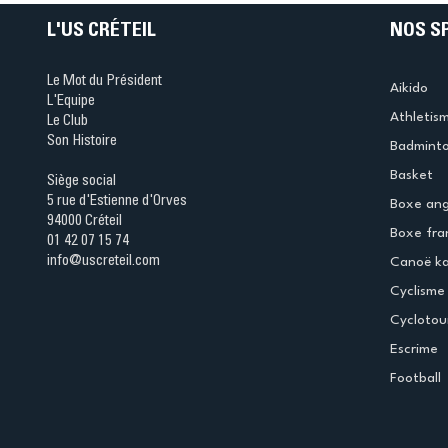
L'US CRÉTEIL
NOS S
Le Mot du Président
Aikido
L'Equipe
Athletis
Le Club
Son Histoire
Badmint
Basket
Siège social
5 rue d'Estienne d'Orves
Boxe ang
94000 Créteil
Boxe fra
01 42 07 15 74
info@uscreteil.com
Canoë k
Cyclisme
Cyclotou
Escrime
Football