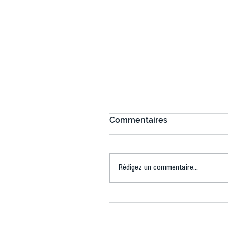
Commentaires
Rédigez un commentaire...
Connaissez-vous le Dar
Ping ? Quand le tennis d
table s'illumine à Créteil 