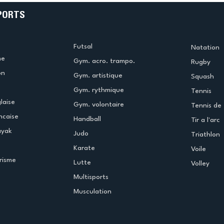
PORTS
Futsal
Natation
me
Gym. acro. trampo.
Rugby
on
Gym. artistique
Squash
Gym. rythmique
Tennis
laise
Gym. volontaire
Tennis de 
ncaise
Handball
Tir a l'arc
ayak
Judo
Triathlon
Karate
Voile
risme
Lutte
Volley
Multisports
Musculation