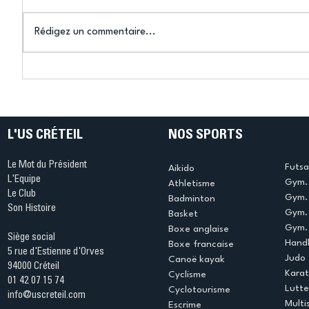
Rédigez un commentaire...
Connaissez-vous le Dark
L’US Crét
Ping ? Quand le tennis de
termine 
table s'illumine à Créteil !
beauté !
L'US CRÉTEIL
NOS SPORTS
Le Mot du Président
Futsa
Aikido
L'Equipe
Gym. 
Athletisme
Le Club
Gym. 
Badminton
Son Histoire
Gym.
Basket
Gym. 
Boxe anglaise
Siège social
Handb
Boxe francaise
5 rue d'Estienne d'Orves
Judo
Canoë kayak
94000 Créteil
Kara
Cyclisme
01 42 07 15 74
Lutte
Cyclotourisme
info@uscreteil.com
Multi
Escrime