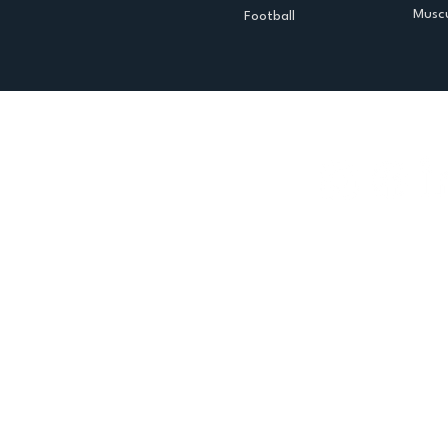
Muscu
Football
Espace club
Offres d'emploi