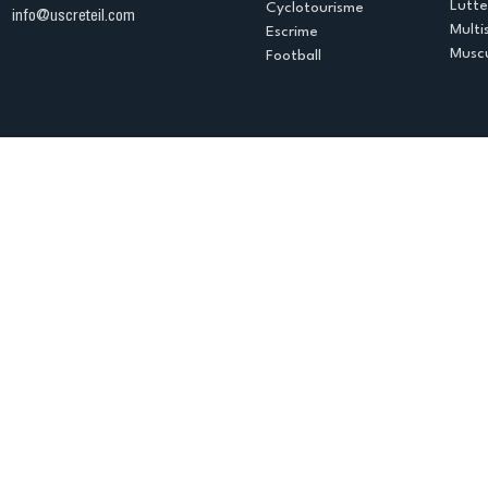
Lutte
Cyclotourisme
info@uscreteil.com
Multi
Escrime
Muscu
Football
Espace club
Offres d'emploi