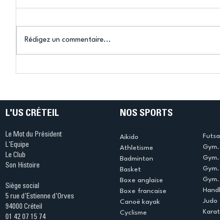
Rédigez un commentaire...
Connaissez-vous le Dark
L’US Crét
Ping ? Quand le tennis de
termine 
table s'illumine à Créteil !
beauté !
L'US CRÉTEIL
NOS SPORTS
Le Mot du Président
Futsa
Aikido
L'Equipe
Gym. 
Athletisme
Le Club
Gym. 
Badminton
Son Histoire
Gym.
Basket
Gym. 
Boxe anglaise
Siège social
Handb
Boxe francaise
5 rue d'Estienne d'Orves
Judo
Canoë kayak
94000 Créteil
Kara
Cyclisme
01 42 07 15 74