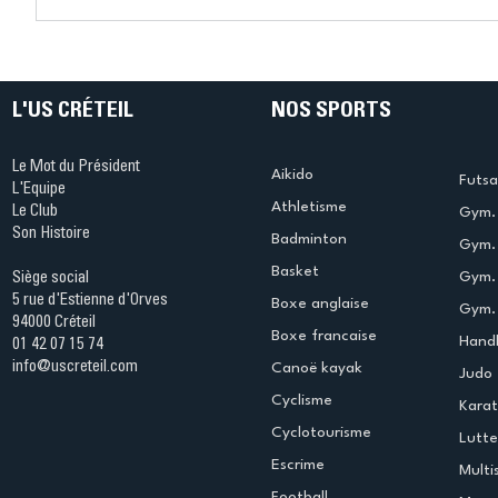
Connaissez-vous le Dark
L’US Crét
Ping ? Quand le tennis de
termine 
table s'illumine à Créteil !
beauté !
L'US CRÉTEIL
NOS SPORTS
Le Mot du Président
Aikido
Futsa
L'Equipe
Athletisme
Le Club
Gym. 
Son Histoire
Badminton
Gym. 
Basket
Gym.
Siège social
5 rue d'Estienne d'Orves
Boxe anglaise
Gym. 
94000 Créteil
Boxe francaise
Handb
01 42 07 15 74
info@uscreteil.com
Canoë kayak
Judo
Cyclisme
Kara
Cyclotourisme
Lutte
Escrime
Multi
Football