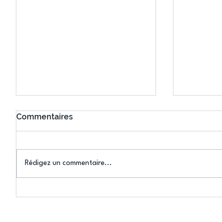
Commentaires
Rédigez un commentaire...
Connaissez-vous le Dark
L’US Crét
Ping ? Quand le tennis de
termine 
table s'illumine à Créteil !
beauté !