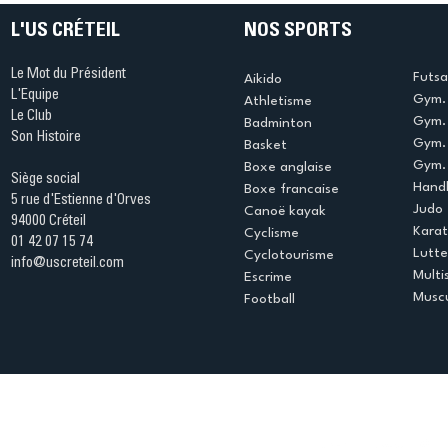
L'US CRÉTEIL
NOS SPORTS
Le Mot du Président
Futsa
Aikido
L'Equipe
Gym. 
Athletisme
Le Club
Gym. 
Badminton
Son Histoire
Gym.
Basket
Gym. 
Boxe anglaise
Siège social
Handb
Boxe francaise
5 rue d'Estienne d'Orves
Judo
Canoë kayak
94000 Créteil
Kara
Cyclisme
01 42 07 15 74
Lutte
Cyclotourisme
info@uscreteil.com
Multi
Escrime
Muscu
Football
Espace club