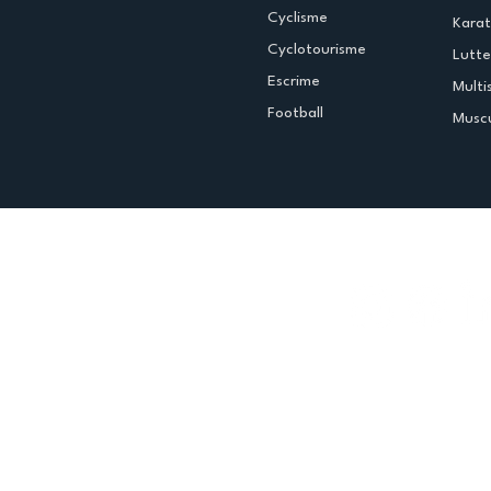
Cyclisme
Kara
Cyclotourisme
Lutte
Escrime
Multi
Football
Muscu
Espace club
Offres d'emploi