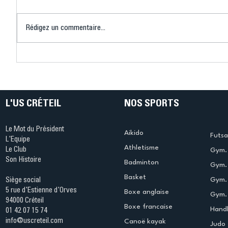
Rédigez un commentaire...
Connaissez-vous le Dark
L’US Crét
Ping ? Quand le tennis de
termine 
table s'illumine à Créteil !
beauté !
L'US CRÉTEIL
NOS SPORTS
Le Mot du Président
Aikido
Futsa
L'Equipe
Athletisme
Le Club
Gym. 
Son Histoire
Badminton
Gym. 
Basket
Gym.
Siège social
5 rue d'Estienne d'Orves
Boxe anglaise
Gym. 
94000 Créteil
Boxe francaise
Handb
01 42 07 15 74
info@uscreteil.com
Canoë kayak
Judo