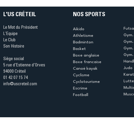
L'US CRÉTEIL
NOS SPORTS
Le Mot du Président
Futsa
Aikido
L'Equipe
Gym. 
Athletisme
Le Club
Gym. 
Badminton
Son Histoire
Gym.
Basket
Gym. 
Boxe anglaise
Siège social
Handb
Boxe francaise
5 rue d'Estienne d'Orves
Judo
Canoë kayak
94000 Créteil
Kara
Cyclisme
01 42 07 15 74
Lutte
Cyclotourisme
info@uscreteil.com
Multi
Escrime
Muscu
Football
Espace club