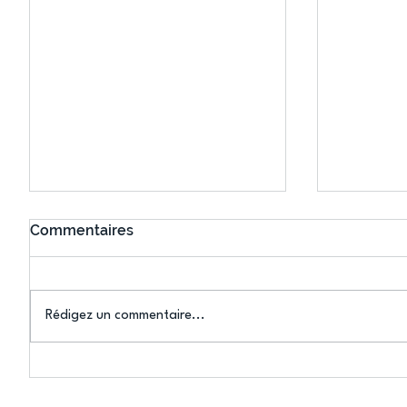
Commentaires
Rédigez un commentaire...
Connaissez-vous le Dark
L’US Crét
Ping ? Quand le tennis de
termine 
table s'illumine à Créteil !
beauté !