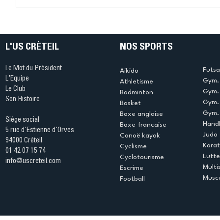
Connaissez-vous le Dark
L’US Crét
Ping ? Quand le tennis de
termine 
table s'illumine à Créteil !
beauté !
L'US CRÉTEIL
NOS SPORTS
Le Mot du Président
Futsa
Aikido
L'Equipe
Gym. 
Athletisme
Le Club
Gym. 
Badminton
Son Histoire
Gym.
Basket
Gym. 
Boxe anglaise
Siège social
Handb
Boxe francaise
5 rue d'Estienne d'Orves
Judo
Canoë kayak
94000 Créteil
Kara
Cyclisme
01 42 07 15 74
Lutte
Cyclotourisme
info@uscreteil.com
Multi
Escrime
Muscu
Football