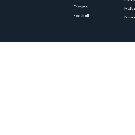
Escrime
Multi
Football
Muscu
Espace club
Offres d'emploi