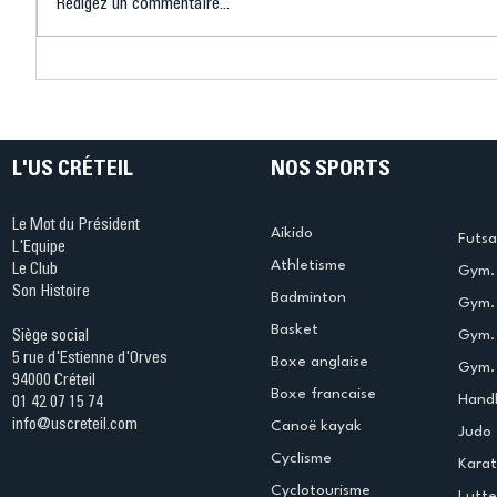
Rédigez un commentaire...
Connaissez-vous le Dark
L’US Crét
Ping ? Quand le tennis de
termine 
table s'illumine à Créteil !
beauté !
L'US CRÉTEIL
NOS SPORTS
Le Mot du Président
Aikido
Futsa
L'Equipe
Athletisme
Le Club
Gym. 
Son Histoire
Badminton
Gym. 
Basket
Gym.
Siège social
5 rue d'Estienne d'Orves
Boxe anglaise
Gym. 
94000 Créteil
Boxe francaise
Handb
01 42 07 15 74
info@uscreteil.com
Canoë kayak
Judo
Cyclisme
Kara
Cyclotourisme
Lutte