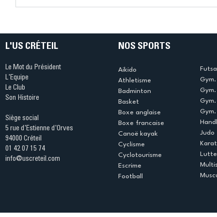
Connaissez-vous le Dark
L’US Crét
Ping ? Quand le tennis de
termine 
table s'illumine à Créteil !
beauté !
L'US CRÉTEIL
NOS SPORTS
Le Mot du Président
Futsa
Aikido
L'Equipe
Gym. 
Athletisme
Le Club
Gym. 
Badminton
Son Histoire
Gym.
Basket
Gym. 
Boxe anglaise
Siège social
Handb
Boxe francaise
5 rue d'Estienne d'Orves
Judo
Canoë kayak
94000 Créteil
Kara
Cyclisme
01 42 07 15 74
Lutte
Cyclotourisme
info@uscreteil.com
Multi
Escrime
Muscu
Football