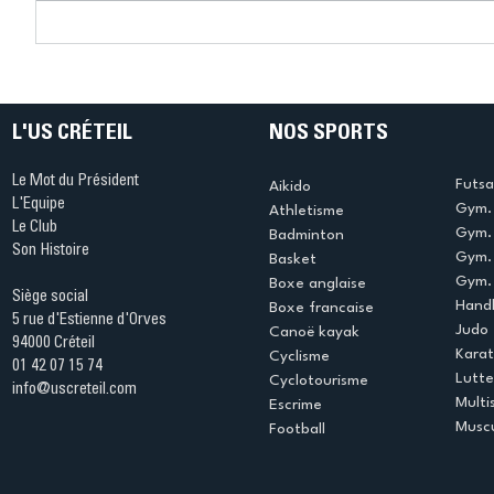
Connaissez-vous le Dark
L’US Crét
Ping ? Quand le tennis de
termine 
table s'illumine à Créteil !
beauté !
L'US CRÉTEIL
NOS SPORTS
Le Mot du Président
Futsa
Aikido
L'Equipe
Gym. 
Athletisme
Le Club
Gym. 
Badminton
Son Histoire
Gym.
Basket
Gym. 
Boxe anglaise
Siège social
Handb
Boxe francaise
5 rue d'Estienne d'Orves
Judo
Canoë kayak
94000 Créteil
Kara
Cyclisme
01 42 07 15 74
Lutte
Cyclotourisme
info@uscreteil.com
Multi
Escrime
Muscu
Football