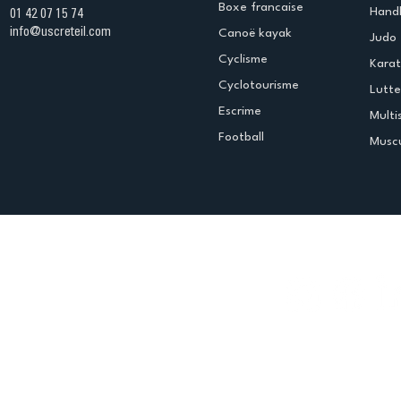
Boxe francaise
Handb
01 42 07 15 74
info@uscreteil.com
Canoë kayak
Judo
Cyclisme
Kara
Cyclotourisme
Lutte
Escrime
Multi
Football
Muscu
Espace club
Offres d'emploi