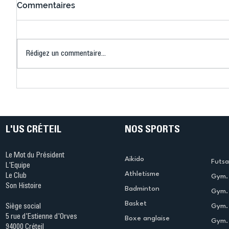
Commentaires
Rédigez un commentaire...
Connaissez-vous le Dark
L’US Crét
Ping ? Quand le tennis de
termine 
table s'illumine à Créteil !
beauté !
L'US CRÉTEIL
NOS SPORTS
Le Mot du Président
Aikido
Futsa
L'Equipe
Athletisme
Le Club
Gym. 
Son Histoire
Badminton
Gym. 
Basket
Gym.
Siège social
5 rue d'Estienne d'Orves
Boxe anglaise
Gym. 
94000 Créteil