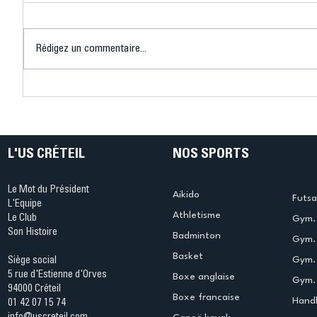
Rédigez un commentaire...
Connaissez-vous le Dark
L’US Crét
Ping ? Quand le tennis de
termine 
table s'illumine à Créteil !
beauté !
L'US CRÉTEIL
NOS SPORTS
Le Mot du Président
Aikido
Futsa
L'Equipe
Athletisme
Le Club
Gym. 
Son Histoire
Badminton
Gym. 
Basket
Gym.
Siège social
5 rue d'Estienne d'Orves
Boxe anglaise
Gym. 
94000 Créteil
Boxe francaise
Handb
01 42 07 15 74