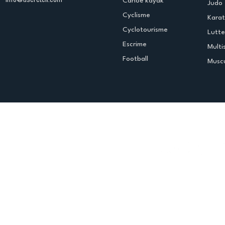
info@uscreteil.com
Canoë kayak
Judo
Cyclisme
Kara
Cyclotourisme
Lutte
Escrime
Multi
Football
Muscu
Espace club
Offres d'emploi