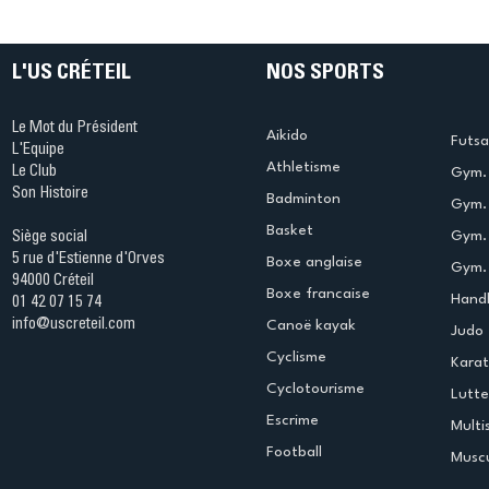
table s'illumine à Créteil !
beauté !
L'US CRÉTEIL
NOS SPORTS
Le Mot du Président
Aikido
Futsa
L'Equipe
Athletisme
Le Club
Gym. 
Son Histoire
Badminton
Gym. 
Basket
Gym.
Siège social
5 rue d'Estienne d'Orves
Boxe anglaise
Gym. 
94000 Créteil
Boxe francaise
Handb
01 42 07 15 74
info@uscreteil.com
Canoë kayak
Judo
Cyclisme
Kara
Cyclotourisme
Lutte
Escrime
Multi
Football
Muscu