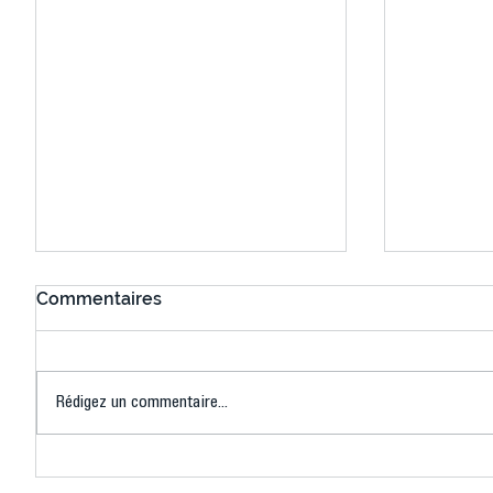
Commentaires
Rédigez un commentaire...
Connaissez-vous le Dark
L’US Crét
Ping ? Quand le tennis de
termine 