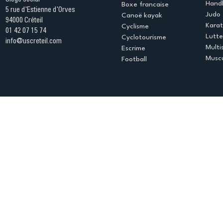
Handb
Boxe francaise
5 rue d'Estienne d'Orves
Judo
Canoë kayak
94000 Créteil
Kara
Cyclisme
01 42 07 15 74
Lutte
Cyclotourisme
info@uscreteil.com
Multi
Escrime
Muscu
Football
Espace club
Offres d'emploi