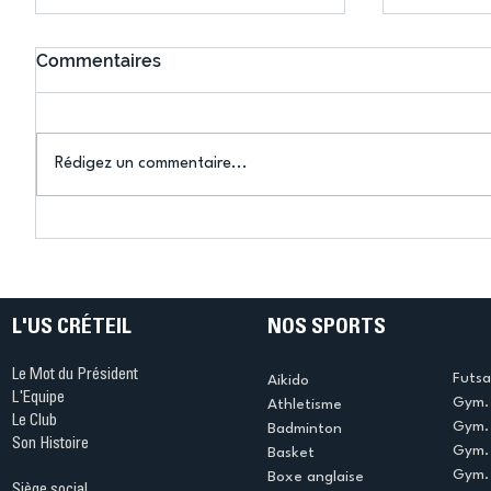
Commentaires
Rédigez un commentaire...
Karaté : Sacré Bélier !
Karaté :
s'illustre.
L'US CRÉTEIL
NOS SPORTS
Le Mot du Président
Futsa
Aikido
L'Equipe
Gym. 
Athletisme
Le Club
Gym. 
Badminton
Son Histoire
Gym.
Basket
Gym. 
Boxe anglaise
Siège social