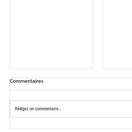
Commentaires
Rédigez un commentaire...
Connaissez-vous le Dark
L’US Crét
Ping ? Quand le tennis de
termine 