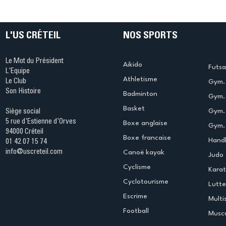
table s'illumine à Créteil !
beauté !
L'US CRÉTEIL
NOS SPORTS
Le Mot du Président
Aikido
Futsa
L'Equipe
Athletisme
Le Club
Gym. 
Son Histoire
Badminton
Gym. 
Basket
Gym.
Siège social
5 rue d'Estienne d'Orves
Boxe anglaise
Gym. 
94000 Créteil
Boxe francaise
Handb
01 42 07 15 74
info@uscreteil.com
Canoë kayak
Judo
Cyclisme
Kara
Cyclotourisme
Lutte
Escrime
Multi
Football
Muscu