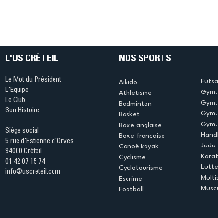
Connaissez-vous le Dark
L’US Crét
Ping ? Quand le tennis de
termine 
table s'illumine à Créteil !
beauté !
L'US CRÉTEIL
NOS SPORTS
Le Mot du Président
Futsa
Aikido
L'Equipe
Gym. 
Athletisme
Le Club
Gym. 
Badminton
Son Histoire
Gym.
Basket
Gym. 
Boxe anglaise
Siège social
Handb
Boxe francaise
5 rue d'Estienne d'Orves
Judo
Canoë kayak
94000 Créteil
Kara
Cyclisme
01 42 07 15 74
Lutte
Cyclotourisme
info@uscreteil.com
Multi
Escrime
Muscu
Football